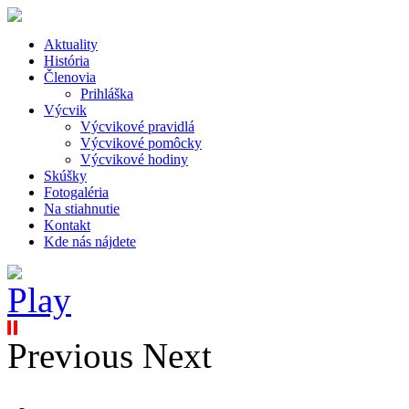
Aktuality
História
Členovia
Prihláška
Výcvik
Výcvikové pravidlá
Výcvikové pomôcky
Výcvikové hodiny
Skúšky
Fotogaléria
Na stiahnutie
Kontakt
Kde nás nájdete
Previous
Next