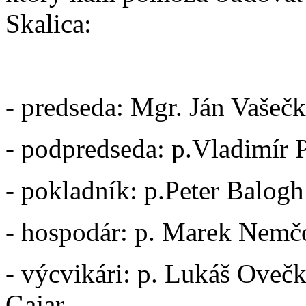
Skalica:
- predseda: Mgr. Ján Vašeč
- podpredseda: p.Vladimír 
- pokladník: p.Peter Balogh
- hospodár: p. Marek Nemčo
- výcvikári: p. Lukáš Ovečk
Gajar