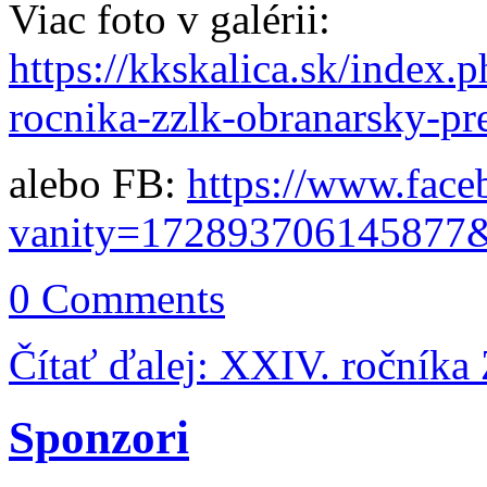
Viac foto v galérii:
https://kkskalica.sk/index.p
rocnika-zzlk-obranarsky-pr
alebo FB:
https://www.face
vanity=172893706145877
0 Comments
Čítať ďalej: XXIV. ročníka
Sponzori