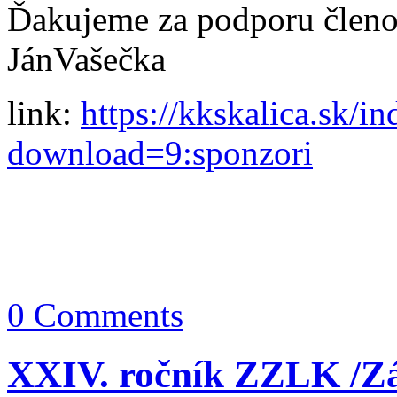
Ďakujeme za podporu člen
JánVašečka
link:
https://kkskalica.sk/i
download=9:sponzori
0 Comments
XXIV. ročník ZZLK /Zá