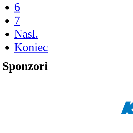
6
7
Nasl.
Koniec
Sponzori