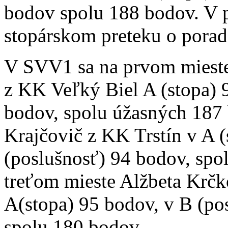
bodov spolu 188 bodov. V p
stopárskom preteku o poradí
V SVV1 sa na prvom mieste 
z KK Veľký Biel A (stopa) 
bodov, spolu úžasných 187
Krajčovič z KK Trstín v A (
(poslušnosť) 94 bodov, spo
treťom mieste Alžbeta Krč
A(stopa) 95 bodov, v B (po
spolu 180 bodov.