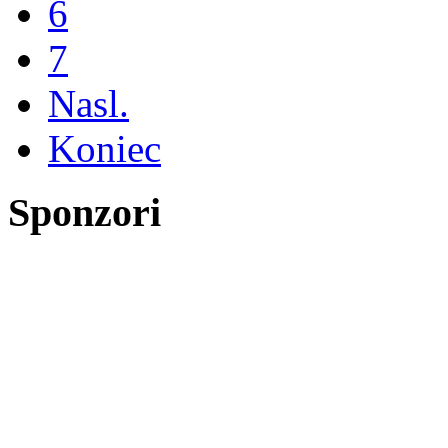
6
7
Nasl.
Koniec
Sponzori