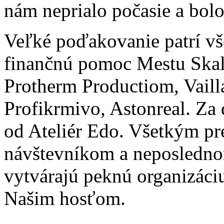
nám neprialo počasie a bolo
Veľké poďakovanie patrí v
finančnú pomoc Mestu Skali
Protherm Productiom, Vailla
Profikrmivo, Astonreal. Za 
od Ateliér Edo. Všetkým p
návštevníkom a neposledno
vytvárajú peknú organizáci
Našim hosťom.