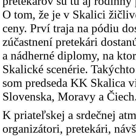
pretekárov sú tu aj rodinný p
O tom, že je v Skalici žičli
ceny. Prví traja na pódiu do
zúčastnení pretekári dostan
a nádherné diplomy, na ktor
Skalické scenérie. Takýcht
som predseda KK Skalica v
Slovenska, Moravy a Čiech
K priateľskej a srdečnej atm
organizátori, pretekári, náv