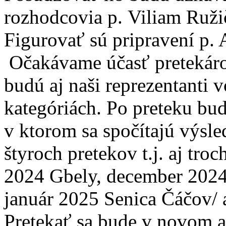
rozhodcovia p. Viliam Ružič
Figurovať sú pripravení p. 
Očakávame účasť pretekárov
budú aj naši reprezentanti 
kategóriách. Po preteku bu
v ktorom sa spočítajú výsl
štyroch pretekov t.j. aj tr
2024 Gbely, december 2024
január 2025 Senica Čáčov/ a
Pretekať sa bude v novom a