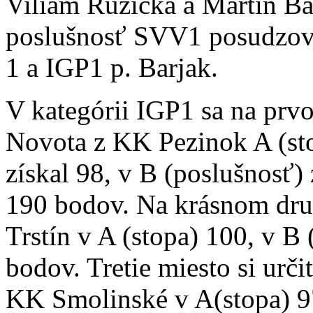
Viliam Ružička a Martin B
poslušnosť SVV1 posudzova
1 a IGP1 p. Barjak.
V kategórii IGP1 sa na prv
Novota z KK Pezinok A (s
získal 98, v B (poslušnosť)
190 bodov. Na krásnom dru
Trstín v A (stopa) 100, v B
bodov. Tretie miesto si urči
KK Smolinské v A(stopa) 9