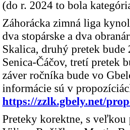
(do r. 2024 to bola kategór
Záhorácka zimná liga kynoló
dva stopárske a dva obraná
Skalica, druhý pretek bude
Senica-Čáčov, tretí pretek
záver ročníka bude vo Gbel
informácie sú v propozíciác
https://zzlk.gbely.net/prop
Preteky korektne, s veľkou 