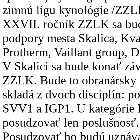
zimnú ligu kynológie /ZZL
XXVII. ročník ZZLK sa bud
podpory mesta Skalica, Kvart
Protherm, Vaillant group, D
V Skalici sa bude konať zá
ZZLK. Bude to obranársky p
skladá z dvoch disciplín: p
SVV1 a IGP1. U kategórie
posudzovať len poslušnosť.
Posudzovať ho budú uznáv