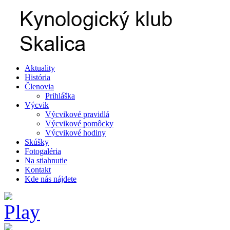
Aktuality
História
Členovia
Prihláška
Výcvik
Výcvikové pravidlá
Výcvikové pomôcky
Výcvikové hodiny
Skúšky
Fotogaléria
Na stiahnutie
Kontakt
Kde nás nájdete