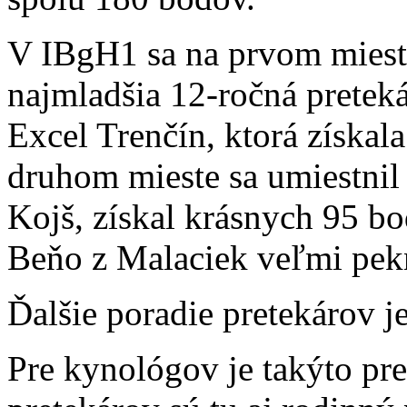
V IBgH1 sa na prvom miest
najmladšia 12-ročná pretek
Excel Trenčín, ktorá získal
druhom mieste sa umiestnil 
Kojš, získal krásnych 95 b
Beňo z Malaciek veľmi pek
Ďalšie poradie pretekárov j
Pre kynológov je takýto pr